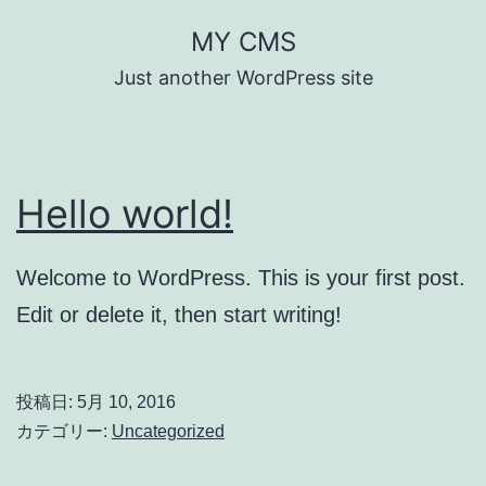
コ
MY CMS
ン
Just another WordPress site
テ
ン
ツ
Hello world!
へ
ス
キ
Welcome to WordPress. This is your first post.
ッ
Edit or delete it, then start writing!
プ
投稿日:
5月 10, 2016
カテゴリー:
Uncategorized